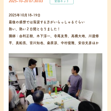
2025-10-20 07:30:03
全国ネット
2025年10月18-19日
最後の感想では落涙する方がいらっしゃるぐらい
熱い、熱い２日間となりました！
講師：由利正樹、木下淳一、寺尾友秀、高橋大地、川邊修
平、真船亮、宮川知也、桑原涼、中村俊雅、安田文彦ほか